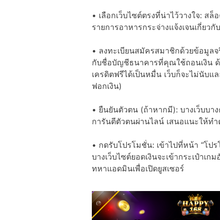
• เลือกเว็บไซต์ตรงที่น่าไว้วางใจ: สล็อ
รายการอาหารกระจ่างแจ้งเจนเกี่ยวกั
• ลงทะเบียนสมัครสมาชิกด้วยข้อมูลจริง
กับชื่อบัญชีธนาคารที่คุณใช้ถอนเงิน ด
เครดิตฟรีได้เป็นหมื่น เว็บก็จะไม่นับ
ฟอกเงิน)
• ยืนยันตัวตน (ถ้าหากมี): บางเว็บบา
การันตีตัวตนผ่านไลน์ เสนอแนะให้ทำ
• กดรับโปรโมชั่น: เข้าไปที่หน้า “โป
บางเว็บไซต์ยอดเงินจะเข้ากระเป๋าเกมอ
ทหาแอดมินเพื่อเปิดยูสเซอร์