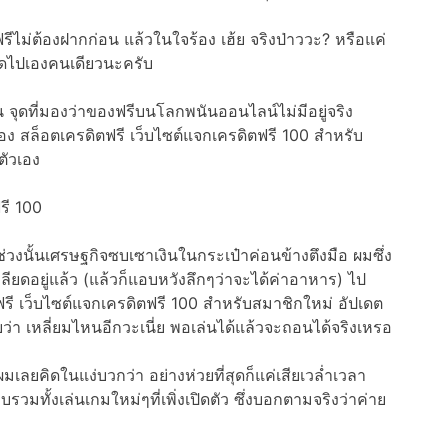
ฟรีไม่ต้องฝากก่อน แล้วในใจร้อง เฮ้ย จริงป่าววะ? หรือแค่
ิดไปเองคนเดียวนะครับ
น จุดที่มองว่าของฟรีบนโลกพนันออนไลน์ไม่มีอยู่จริง
ของ สล็อตเครดิตฟรี เว็บไซต์แจกเครดิตฟรี 100 สำหรับ
ตัวเอง
รี 100
่วงนั้นเศรษฐกิจซบเซาเงินในกระเป๋าค่อนข้างตึงมือ ผมซึ่ง
ยดอยู่แล้ว (แล้วก็แอบหวังลึกๆว่าจะได้ค่าอาหาร) ไป
ี เว็บไซต์แจกเครดิตฟรี 100 สำหรับสมาชิกใหม่ อัปเดต
า เหลี่ยมไหนอีกวะเนี่ย พอเล่นได้แล้วจะถอนได้จริงเหรอ
ผมเลยคิดในแง่บวกว่า อย่างห่วยที่สุดก็แค่เสียเวล่ำเวลา
มทั้งเล่นเกมใหม่ๆที่เพิ่งเปิดตัว ซึ่งบอกตามจริงว่าค่าย