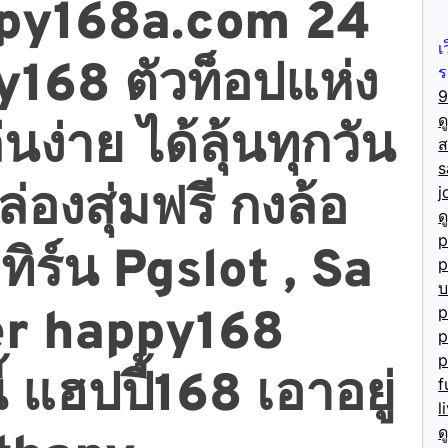
ppy168a.com 24
เ
168 ตัวท็อปแห่ง
ร
9
ด
ง่าย ได้ลุ้นทุกวัน
ส
่องสุ่มฟรี กงล้อ
j
ด
p
ทิร์น Pgslot , Sa
p
บ
er happy168
p
p
 แฮปปี้168 เอาอยู่
f
l
ด