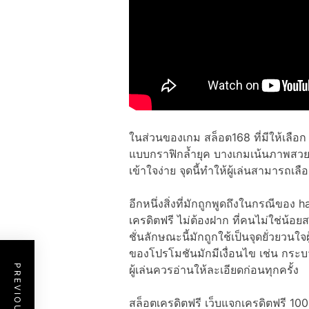
ในส่วนของเกม สล็อต168 ที่มีให้เลือ
แบบกราฟิกล้ำยุค บางเกมเน้นภาพสวย 
เข้าใจง่าย จุดนี้ทำให้ผู้เล่นสามารถเลื
อีกหนึ่งสิ่งที่มักถูกพูดถึงในกรณีของ 
เครดิตฟรี ไม่ต้องฝาก ที่คนไม่ใช่น้อ
ชั่นลักษณะนี้มักถูกใช้เป็นจุดยั่วยวนใจ
ของโปรโมชันมักมีเงื่อนไข เช่น กระ
ผู้เล่นควรอ่านให้ละเอียดก่อนทุกครั้ง
สล็อตเครดิตฟรี เว็บแจกเครดิตฟรี 10