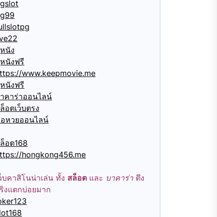
gslot
pg99
ullslotpg
ive22
ูหนัง
ูหนังฟรี
ttps://www.keepmovie.me
ูหนังฟรี
าคาร่าออนไลน์
ล็อตเว็บตรง
ื้อหวยออนไลน์
ล็อต168
ttps://hongkong456.me
ว็บคาสิโนน่าเล่น ทั้ง
สล็อต
และ
บาคาร่า
ตึง
ริงแตกบ่อยมาก
oker123
lot168