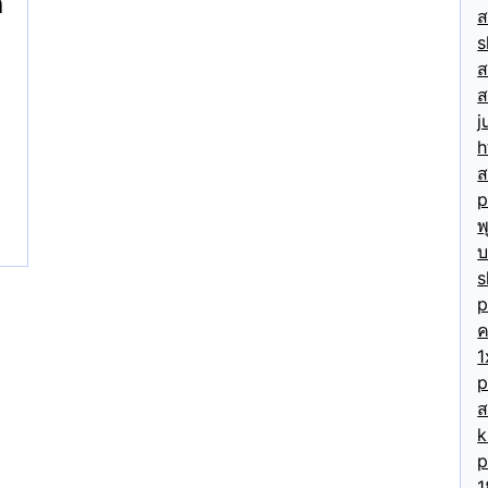
ต
ส
s
ส
ส
j
h
ส
p
พ
บ
s
p
ค
1
p
ส
k
p
1