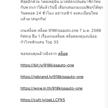
ที่สุดอีกด้วย โดยเหตุนั้น มาสมัครเป็นสมาชิกใหม่
กับพวกเราได้แล้ววันนี้ เลือกเล่นเกมแบบฟินๆได้ทุก
วันตลอด 24 ชั่วโมง อย่ารอช้า! ลงทะเบียนใหม่
แล้วมาสนุกกัน!
เกมสล็อต สล็อต 918Kissauto.one 7 ม.ค. 2568
Felica ยืน 1 เรื่องเกมสล็อต สล็อตลงทุนงบน้อย
กำไรหลักแสน Top 33
ขอขอบคุณอ้างอิงจาก
สล็อต
https://bit.ly/918kissauto-one
https://rebrand.ly/918kissauto-one
https://wow.in.th/918kissauto-one
https://cutt.ly/qeLLCFK5