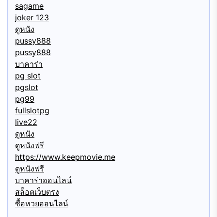
sagame
joker 123
ดูหนัง
pussy888
pussy888
บาคาร่า
pg slot
pgslot
pg99
fullslotpg
live22
ดูหนัง
ดูหนังฟรี
https://www.keepmovie.me
ดูหนังฟรี
บาคาร่าออนไลน์
สล็อตเว็บตรง
ซื้อหวยออนไลน์