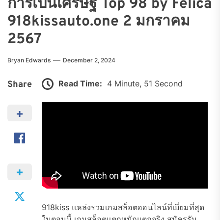
การเป็นเศรษฐี Top 98 by Felica
918kissauto.one 2 มกราคม
2567
Bryan Edwards
December 2, 2024
Read Time:
4 Minute, 51 Second
Share
918kiss แหล่งรวมเกมสล็อตออนไลน์ที่เยี่ยมที่สุด
ในตอนนี้ เกมสล็อตแตกหนักแตกจริง สมัครรับ