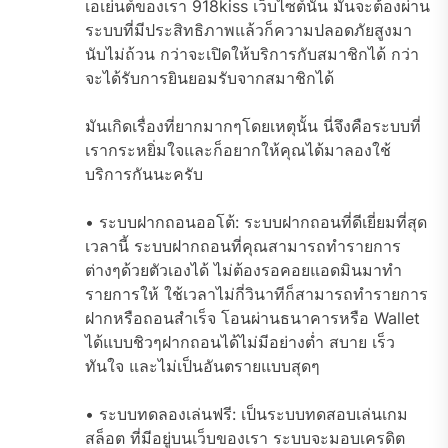
เอเย่นต์ของเรา 918kiss เว็บไซต์นั่น มันจะต้องผ่าน
ระบบที่มีประสิทธิภาพแล้วก็ความปลอดภัยสูงมา
นับไม่ถ้วน กว่าจะเปิดให้บริการกับสมาชิกได้ กว่า
จะได้รับการยินยอมรับจากสมาชิกได้
มันเกิดเรื่องที่ยากมากๆโดยเหตุนั้น นี่จึงคือระบบที่
เรากระหยิ่มใจและก็อยากให้คุณได้มาลองใช้
บริการกันนะครับ
• ระบบฝากถอนออโต้: ระบบฝากถอนที่ดีเยี่ยมที่สุด
เวลานี้ ระบบฝากถอนที่คุณสามารถทำรายการ
ต่างๆด้วยตัวเองได้ ไม่ต้องรอคอยแอดมินมาทำ
รายการให้ ใช้เวลาไม่กี่วินาทีก็สามารถทำรายการ
ฝากหรือถอนสำเร็จ โอนผ่านธนาคารหรือ Wallet
ได้แบบชิวๆฝากถอนได้ไม่มีอย่างต่ำ สบาย เร็ว
ทันใจ และไม่เป็นอันตรายแบบสุดๆ
• ระบบทดลองเล่นฟรี: เป็นระบบทดสอบเล่นเกม
สล็อต ที่มีอยู่บนเว็บของเรา ระบบจะมอบเครดิต