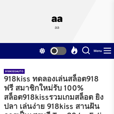
Skip
to
the
aa
content
aa
Menu
918KISSAUTO
918kiss ทดลองเล่นสล็อต918
ฟรี สมาชิกใหม่รับ 100%
สล็อต918kissรวมเกมสล็อต ยิง
ปลา เล่นง่าย 918kiss สานฝัน