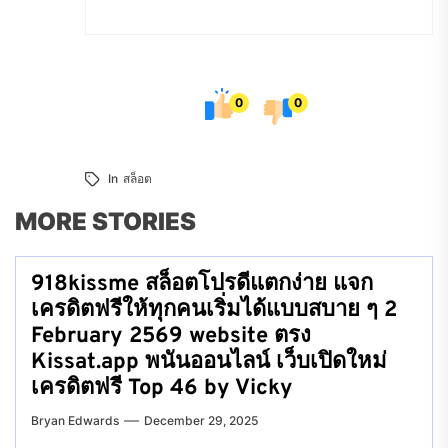
0
0
In
สล็อต
MORE STORIES
918kissme สล็อตโปรดีแตกง่าย แจก
เครดิตฟรีให้ทุกคนเริ่มได้แบบสบาย ๆ 2
February 2569 website ตรง
Kissat.app พนันออนไลน์ เว็บเปิดใหม่
เครดิตฟรี Top 46 by Vicky
Bryan Edwards
December 29, 2025