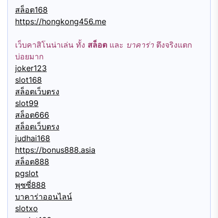
สล็อต168
https://hongkong456.me
เว็บคาสิโนน่าเล่น ทั้ง
สล็อต
และ
บาคาร่า
ตึงจริงแตก
บ่อยมาก
joker123
slot168
สล็อตเว็บตรง
slot99
สล็อต666
สล็อตเว็บตรง
judhai168
https://bonus888.asia
สล็อต888
pgslot
พุซซี่888
บาคาร่าออนไลน์
slotxo