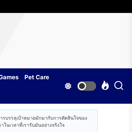
 Games
Pet Care
ารบรรลุเป้าหมายมักมากับการตัดสินใจของ
ราในเวลาที่เรารับมันอย่างจริงใจ