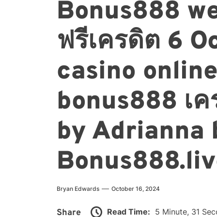
Bonus888 web
ฟรีเครดิต 6 
casino online
bonus888 เคร
by Adrianna
Bonus888.liv
Bryan Edwards
October 16, 2024
Read Time:
5 Minute, 31 Se
Share