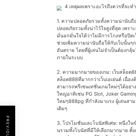
4 เหตุผลเพราะอะไรถึงควรที่จะทำกา
1. ความปลอดภัยรวมทั้งความน่านับถือ:
ปลอดภัยรวมทั้งน่าไว้ใจสูงที่สุด เพราะเ
มั่นอกมั่นใจได้ว่าไม่มีการโกงหรือปิดเว
ช่วยเพิ่มความน่านับถือให้กับเว็บนั้นๆ
อันตราย โดยที่ผู้เล่นไม่จำเป็นต้องกลุ
ภายในระบบ
2. ความมากมายของเกม: เว็บสล็อต
สล็อต888ที่มากกว่าเว็บเอเย่นต์ เนื่อ
สามารถพรีเซนเทชั่นเกมใหม่ๆได้อย่าง
ใหญ่อาทิเช่น PG Slot, Joker Gamin
ใหม่ๆ888pg ที่กำลังมาแรง ผู้เล่นส
เดิมๆ
3. โปรโมชั่นและโบนัสพิเศษ: หนึ่งในข้
นรวมทั้งโบนัสที่มีให้เลือกมากมาย ตั