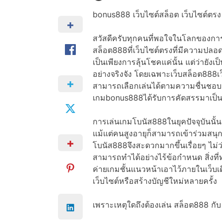
bonus888 เว็บไซต์สล็อต เว็บไซต์ตรง 
สวัสดีครับทุกคนที่พอใจในโลกของการ
สล็อต888ที่เว็บไซต์ตรงที่มีความปลอด
เป็นเพียงการลุ้นโชคแค่นั้น แต่ว่ายังเป
อย่างจริงจัง โดยเฉพาะเว็บสล็อต888เว็บ
สามารถเลือกเล่นได้ตามความชื่นชอบรว
เกมbonus888ได้รับการคัดสรรมาเป็นอ
การเล่นเกมโบนัส888ในยุคปัจจุบันนั้นเ
แม้แต่คนสูงอายุก็สามารถเข้าร่วมสนุก
โบนัส888จึงสะดวกมากขึ้นเรื่อยๆ ไม่ว
สามารถทำได้อย่างไร้ข้อกำหนด สิ่งที่
ค่ายเกมชั้นแนวหน้าเอาไว้ภายในเว็บเดี
เว็บไซต์หรือสร้างบัญชีใหม่หลายครั้ง
เพราะเหตุใดถึงต้องเล่น สล็อต888 กับ