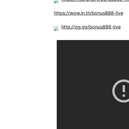
https://wow.in.th/bonus888-live
http://gg.gg/bonus888-live