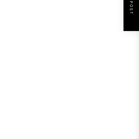
NEXT POST