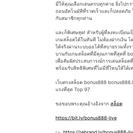
มีให้คุณเลือกเล่นครบทุกค่าย ยิ่งไปกว่า
ถอนอัตโนมัติที่รวดเร็วและก็ปลอดภัย
กับสมาชิกทุกท่าน
และก็พิเศษสุด! สำหรับผู้ที่ลงทะเบียน
เกมสล็อตได้ในทันที ไม่ต้องฝากเงิน โ
ได้จริงผ่านระบบออโต้ที่สบายรวมทั้งร
บานกับเกมสล็อตที่มีคุณภาพที่สุดที่ 
เพื่อสัมผัสประสบการณ์การเล่นสล็อตท
พร้อมรับสิทธิพิเศษที่ไม่มีที่ไหนให้ได้เท่
เว็บตรงสล็อต bonus888 bonus888.
แรงที่สุด Top 97
ขอขอบพระคุณอ้างอิงจาก
สล็อต
https://bit.ly/bonus888-live
https://rebrand.ly/bonus888-li