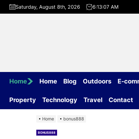
Skip
Saturday, August 8th, 2026
6:13:08 AM
to
the
content
Home
Home
Blog
Outdoors
E-com
Property
Technology
Travel
Contact
Home
bonus888
BONUS888