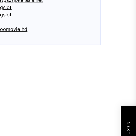
ttps://jokerasia.net
gslot
gslot
oomovie hd