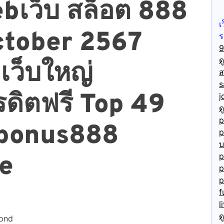
เว็บ สล็อต 888
เ
October 2567
ร
9
ด
เว็บใหญ่
ส
ดิตฟรี Top 49
j
ด
p
 bonus888
p
บ
e
p
p
f
l
ด
cond