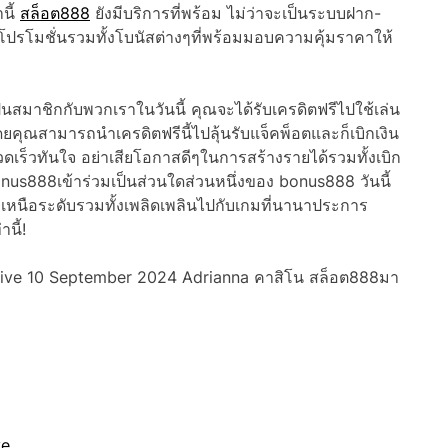
นี้
สล็อต888
ยังมีบริการที่พร้อม ไม่ว่าจะเป็นระบบฝาก-
 โปรโมชั่นรวมทั้งโบนัสต่างๆที่พร้อมมอบความคุ้มราคาให้
เป็นสมาชิกกับพวกเราในวันนี้ คุณจะได้รับเครดิตฟรีไปใช้เล่น
ดยคุณสามารถนำเครดิตฟรีนี้ไปลุ้นรับแจ็คพ็อตและก็เบิกเงิน
วดเร็วทันใจ อย่าเสียโอกาสดีๆในการสร้างรายได้รวมทั้งเบิก
bonus888เข้าร่วมเป็นส่วนใดส่วนหนึ่งของ bonus888 วันนี้
ี่เหนือระดับรวมทั้งเพลิดเพลินไปกับเกมที่นานาประการ
านี้!
live 10 September 2024 Adrianna คาสิโน สล็อต888มา
ve