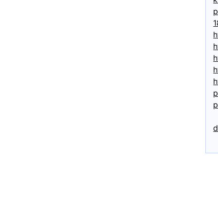
p
1
h
h
h
h
h
p
p
d