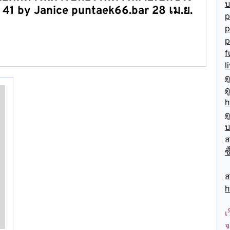
บ
 41 by Janice puntaek66.bar 28 เม.ย.
p
p
f
l
ด
ด
h
ด
บ
ส
ซ
ส
h
เ
จ