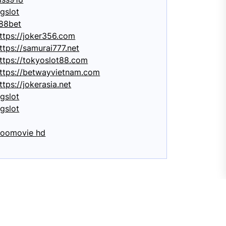
gslot
88bet
ttps://joker356.com
ttps://samurai777.net
ttps://tokyoslot88.com
ttps://betwayvietnam.com
ttps://jokerasia.net
gslot
gslot
oomovie hd