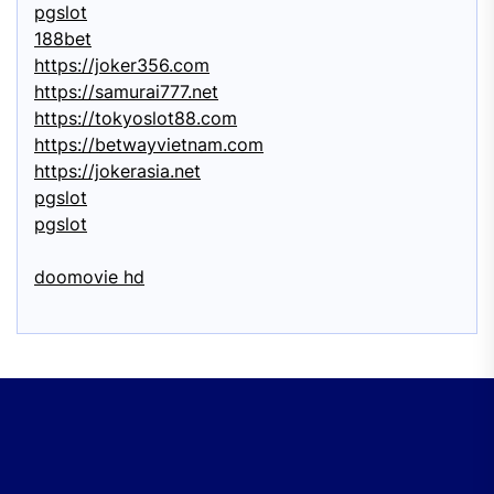
pgslot
188bet
https://joker356.com
https://samurai777.net
https://tokyoslot88.com
https://betwayvietnam.com
https://jokerasia.net
pgslot
pgslot
doomovie hd