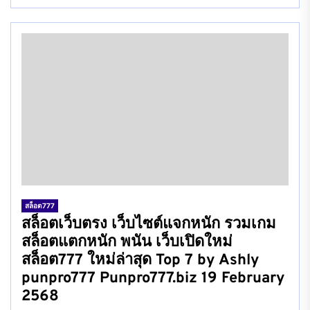
สล็อต777
สล็อตเว็บตรง เว็บไซต์แจกหนัก รวมเกม
สล็อตแตกหนัก พนัน เว็บเปิดใหม่
สล็อต777 ใหม่ล่าสุด Top 7 by Ashly
punpro777 Punpro777.biz 19 February
2568