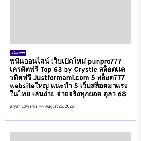
สล็อต777
พนันออนไลน์ เว็บเปิดใหม่ punpro777
เครดิตฟรี Top 63 by Crystle สล็อตเเค
รดิตฟรี Justformami.com 5 สล็อต777
websiteใหญ่ แนะนำ 5 เว็บสล็อตมาแรง
ในไทย เล่นง่าย จ่ายจริงทุกยอด ตุลา 68
Bryan Edwards
August 25, 2025