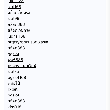
joker123
slot168
สล็อตเว็บตรง
slot99
สล็อต666
สล็อตเว็บตรง
judhai168
https://bonus888.asia
สล็อต888
pgslot
พุซซี่888
บาคาร่าออนไลน์
slotxo
pgslot168
คลิปโป๊
1xbet
pgslot
สล็อต888
kiss918