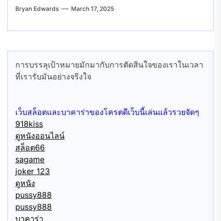
Bryan Edwards
March 17, 2025
การบรรลุเป้าหมายมักมากับการตัดสินใจของเราในเวลา
ที่เรารับมันอย่างจริงใจ
เว็บสล็อตและบาคาร่าของโครตดีเว็บนี้เล่นแล้วรวยจัดๆ
918kiss
ดูหนังออนไลน์
สล็อต66
sagame
joker 123
ดูหนัง
pussy888
pussy888
บาคาร่า