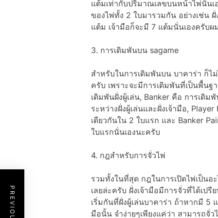
แต้มเท่ากับปริมาณเลขบนหน้าไพ่นั่น
ของไพ่ทั้ง 2 ใบมารวมกัน อย่างเช่น ฝั่
แต้ม เจ้ามือก็จะมี 7 แต้มนั่นเองครับผ
3. การเดิมพันบน sagame
สำหรับในการเดิมพันบน บาคาร่า ก็ไม่
ครับ เพราะจะมีการเดิมพันที่เป็นพื้น
เดิมพันฝั่งผู้เล่น, Banker คือ การเดิมพั
ระหว่างฝั่งผู้เล่นและฝั่งเจ้ามือ, Playe
เดียวกันใน 2 ใบแรก และ Banker Pairเป
ใบแรกนั่นเองนะครับ
4. กฎสำหรับการจั่วไพ่
รวมทั้งในที่สุด กฎในการเปิดไพ่เป็นอ
เลยล่ะครับ ฝั่งเจ้ามือมีการจั่วที่ได้เ
เริ่มกันที่ฝั่งผู้เล่นบาคาร่า ถ้าหากมี 
มือนั้น จำง่ายๆเพียงแค่ว่า สามารถจั่ว