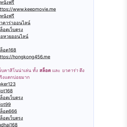
ูหนังฟรี
ttps://www.keepmovie.me
ูหนังฟรี
าคาร่าออนไลน์
ล็อตเว็บตรง
ื้อหวยออนไลน์
ล็อต168
ttps://hongkong456.me
ว็บคาสิโนน่าเล่น ทั้ง
สล็อต
และ
บาคาร่า
ตึง
ริงแตกบ่อยมาก
oker123
lot168
ล็อตเว็บตรง
lot99
ล็อต666
ล็อตเว็บตรง
udhai168