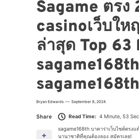
Sagame ตรง 
casinoเว็บใหญ
ล่าสุด Top 63 
sagame168t
sagame168th
Bryan Edwards
September 8, 2024
Read Time:
4 Minute, 53 Se
Share
sagame168th บาคาร่าเว็บไซต์ตรงแท้
นานาชาติที่คุณต้องลอง สมัครเลย!