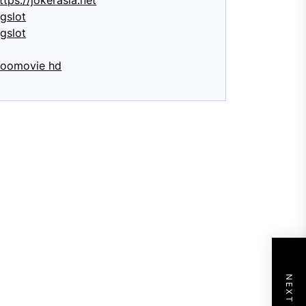
ttps://jokerasia.net
gslot
gslot
oomovie hd