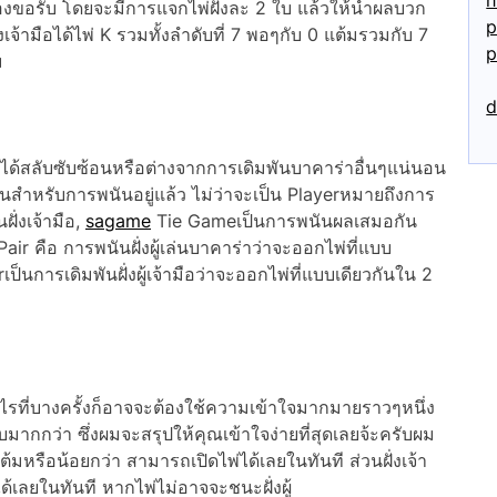
h
เองขอรับ โดยจะมีการแจกไพ่ฝั่งละ 2 ใบ แล้วให้นำผลบวก
p
งเจ้ามือได้ไพ่ K รวมทั้งลำดับที่ 7 พอๆกับ 0 แต้มรวมกับ 7
p
ม
d
ได้สลับซับซ้อนหรือต่างจากการเดิมพันบาคาร่าอื่นๆแน่นอน
ฐานสำหรับการพนันอยู่แล้ว ไม่ว่าจะเป็น Playerหมายถึงการ
นฝั่งเจ้ามือ,
sagame
Tie Gameเป็นการพนันผลเสมอกัน
r Pair คือ การพนันฝั่งผู้เล่นบาคาร่าว่าจะออกไพ่ที่แบบ
็นการเดิมพันฝั่งผู้เจ้ามือว่าจะออกไพ่ที่แบบเดียวกันใน 2
ะไรที่บางครั้งก็อาจจะต้องใช้ความเข้าใจมากมายราวๆหนึ่ง
ปรียบมากกว่า ซึ่งผมจะสรุปให้คุณเข้าใจง่ายที่สุดเลยจ้ะครับผม
5 แต้มหรือน้อยกว่า สามารถเปิดไพ่ได้เลยในทันที ส่วนฝั่งเจ้า
ได้เลยในทันที หากไพ่ไม่อาจจะชนะฝั่งผู้