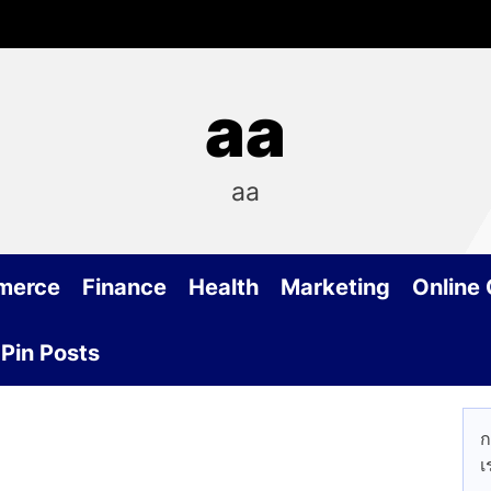
aa
aa
merce
Finance
Health
Marketing
Online
Pin Posts
ก
เ