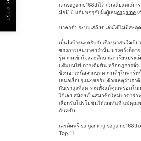
PREVIOUS POST
เล่นsagame168thได้ เว้นเสียแต่แม้กระนั้น
มือมี 6 แต้มพอๆกับฝั่งผู้เล่น
sagame
เจ
บาคาร่า ระบบเสถียร เล่นได้ไม่มีสะด
เป็นไงบ้างนะครับกับเรื่องน่าสนใจเ
ของการเล่นบาคาร่านั้น บางครั้งก็อา
รู้ความเข้าใจและศึกษาเล่าเรียนประเ
แต้มบนไพ่ การเดิมพัน หรือกฎการจั่ว
ซึ่งนอกเหนือจากบทความดีๆในพาร์ทน
เสนอเรื่อยๆแน่ๆขอรับ ด้วยเหตุว่าเรา
กับเราสูงที่สุด รวมทั้งแม้คุณพร้อม
ได้เลย สมัครเป็นสมาชิกใหม่บาคาร่าฟร
เลือกรับโปรโมชั่นได้เลยทันที แม้คุ
กันครับ
เครดิตฟรี sa gaming sagame168th.
Top 11