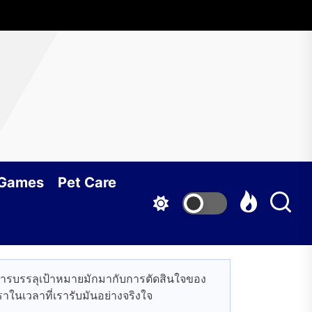
 Games
Pet Care
ารบรรลุเป้าหมายมักมากับการตัดสินใจของ
ราในเวลาที่เรารับมันอย่างจริงใจ