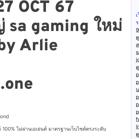
27 OCT 67
เ
่ sa gaming ใหม่
ร
9
ด
by Arlie
ส
h
j
ด
p
.one
p
บ
p
p
cond
f
l
 100% ไม่ผ่านเอเย่นต์ มาตรฐานเว็บไซต์ตรงระดับ
ด