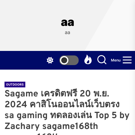
Skip
to
the
aa
content
aa
Menu
OUTDOORS
Sagame เครดิตฟรี 20 พ.ย.
2024 คาสิโนออนไลน์เว็บตรง
sa gaming ทดลองเล่น Top 5 by
Zachary sagame168th