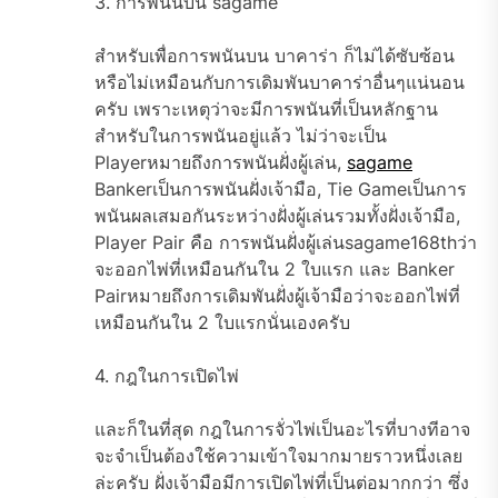
3. การพนันบน sagame
สำหรับเพื่อการพนันบน บาคาร่า ก็ไม่ได้ซับซ้อน
หรือไม่เหมือนกับการเดิมพันบาคาร่าอื่นๆแน่นอน
ครับ เพราะเหตุว่าจะมีการพนันที่เป็นหลักฐาน
สำหรับในการพนันอยู่แล้ว ไม่ว่าจะเป็น
Playerหมายถึงการพนันฝั่งผู้เล่น,
sagame
Bankerเป็นการพนันฝั่งเจ้ามือ, Tie Gameเป็นการ
พนันผลเสมอกันระหว่างฝั่งผู้เล่นรวมทั้งฝั่งเจ้ามือ,
Player Pair คือ การพนันฝั่งผู้เล่นsagame168thว่า
จะออกไพ่ที่เหมือนกันใน 2 ใบแรก และ Banker
Pairหมายถึงการเดิมพันฝั่งผู้เจ้ามือว่าจะออกไพ่ที่
เหมือนกันใน 2 ใบแรกนั่นเองครับ
4. กฎในการเปิดไพ่
และก็ในที่สุด กฎในการจั่วไพ่เป็นอะไรที่บางทีอาจ
จะจำเป็นต้องใช้ความเข้าใจมากมายราวหนึ่งเลย
ล่ะครับ ฝั่งเจ้ามือมีการเปิดไพ่ที่เป็นต่อมากกว่า ซึ่ง