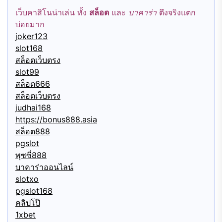
เว็บคาสิโนน่าเล่น ทั้ง
สล็อต
และ
บาคาร่า
ตึงจริงแตก
บ่อยมาก
joker123
slot168
สล็อตเว็บตรง
slot99
สล็อต666
สล็อตเว็บตรง
judhai168
https://bonus888.asia
สล็อต888
pgslot
พุซซี่888
บาคาร่าออนไลน์
slotxo
pgslot168
คลิปโป๊
1xbet