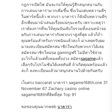
กฎการเปิดไพ่ มันจะก่อให้คุณรู้สึกสนุกสนานกับ
การเล่นบาคาร่ามากเพิ่มขึ้น ซึ่งเว้นแต่บทความดีๆ
ในพาร์ทนี้แล้ว พวกเรา บาคาร่า ก็ยังมีบทความดีๆ
อีกเพียบมานำเสนอเรื่อยแน่ๆนะครับ เพราะเหตุว่า
เราต้องการที่จะให้คุณบันเทิงใจรวมทั้งเอนหน้าจอ
ยกับการเล่นบาคาร่ากับพวกเราสูงที่สุด แล้วก็ถ้า
คุณพร้อมสำหรับการพนันแล้วล่ะก็ มาเลยครับผม
มาลงทะเบียนสมัครสมาชิกใหม่กับพวกเราได้เลย
สมัครสมาชิกใหม่sa gamingฟรี ไม่มีค่าใช้จ่าย
อะไรก็แล้วแต่ทั้งหมดทั้งปวง สมัคร
sagame
แล้ว
เลือกรับโปรโมชั่นได้เลยทันที ถ้าเกิดคุณพร้อมแล้ว
ล่ะก็ ลงทะเบียนแล้วมาสนุกสนานไปด้วยกันครับ
เว็บตรง baccarat บาคาร่า sagame168th.one 31
November 67 Zachary casino online
sagame168thที่ฮิตที่สุด Top 91
ขอขอบคุณมากweb
บาคาร่า