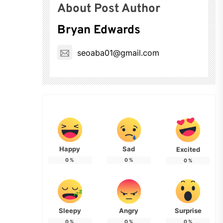
About Post Author
Bryan Edwards
seoaba01@gmail.com
Happy
Sad
Excited
0
%
0
%
0
%
Sleepy
Angry
Surprise
0
%
0
%
0
%