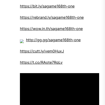
https://bit.ly/sagame168th-one
https://rebrand.ly/sagame168th-one
https://wow.in.th/sagame168th-one
http://gg.gg/sagame168th-one
https://cutt.ly/vem0HuxJ
https://t.co/RAote7RqLv