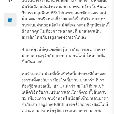
แนวหน้าระดับนานาชาติอย่าง บาคาร่า มีห้องเดิม
พันให้เลือกเล่นจำนวนมาก มาพร้อมโปรโมชั่นและ
กิจกรรมสุดพิเศษที่รับได้เฉพาะสมาชิกของเราแค่
นั้น จะฝากหรือถอนก็ง่ายและก็เร็วทันใจแบบสุดๆ
กับระบบฝากถอนอัตโนมัติที่เหมาะสมที่สุดปัจจุบันนี้
ถ้าหากคุณไม่ต้องการพลาดล่ะก็ มาสมัครเป็น
สมาชิกใหม่กับsagameพวกเราได้เลย!
4 ข้อพิสูจน์ที่คุณจะต้องรู้เกี่ยวกับการเล่น บาคาร่า
มาทำความรู้จักกับ บาคาร่าออนไลน์ ให้มากเพิ่ม
ขึ้นกันเถอะ!
คนจำนวนไม่น้อยที่เห็นหัวข้อนี้แล้วบางทีก็อาจจะ
งงรวมทั้งสงสัยว่า มีอะไรเกี่ยวกับ บาคาร่า ที่เรา
ต้องรู้อีกเหรอเนี่ย! ฮ่า… แน่ๆว่า ผมไม่ได้มาแชร์
เคล็ดวิธีหรือกระบวนการเล่นใดๆก็ตามทั้งสิ้นครับ
ผม เพียงแต่ว่า คนจำนวนไม่น้อยที่เข้ามาเล่นบาคา
ร่ากับเรา sagame168th บางครั้งก็อาจจะยังมิได้มี
ความสามารถหรือรู้จักการเล่นบาคาร่ามากพอ