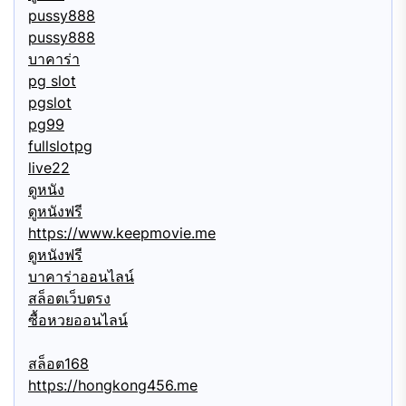
pussy888
pussy888
บาคาร่า
pg slot
pgslot
pg99
fullslotpg
live22
ดูหนัง
ดูหนังฟรี
https://www.keepmovie.me
ดูหนังฟรี
บาคาร่าออนไลน์
สล็อตเว็บตรง
ซื้อหวยออนไลน์
สล็อต168
https://hongkong456.me