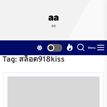
Skip
to
the
aa
content
aa
Menu
Tag:
สล็อต918kiss