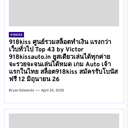
918KISS
918kiss ศูนย์รวมสล็อตทำเงิน แรงกว่า
เว็บทั่วไป Top 43 by Victor
918kissauto.in ยูสเดียวเล่นได้ทุกค่าย
จะรวยจะจนเล่นได้หมด เกม Auto เจ้า
แรกในไทย สล็อต918kiss สมัครรับโบนัส
ฟรี 12 มิถุนายน 26
Bryan Edwards
April 24, 2026