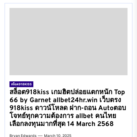
สล็อต918KISS
สล็อต918kiss เกมฮิตปล่อยแตกหนัก Top
66 by Garnet allbet24hr.win เว็บตรง
918kiss ดาวน์โหลด ฝาก-ถอน Autoตอบ
โจทย์ทุกความต้องการ allbet คนไทย
เลือกลงทุนมากที่สุด 14 March 2568
Bryan Edwards
March 10, 2025