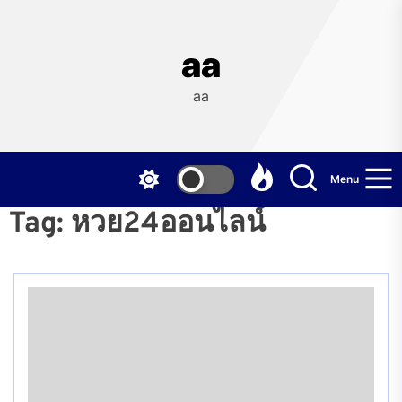
Skip
to
the
aa
content
aa
Menu
Tag:
หวย24ออนไลน์