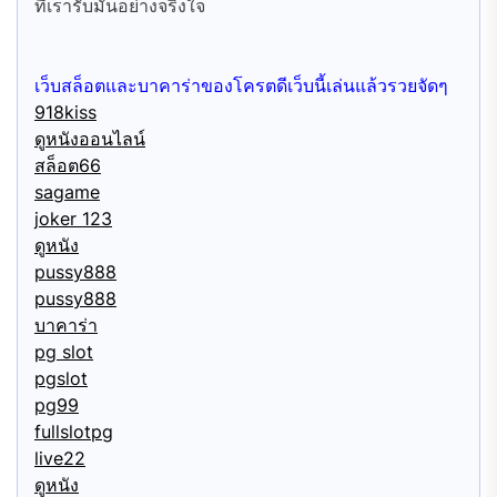
ที่เรารับมันอย่างจริงใจ
เว็บสล็อตและบาคาร่าของโครตดีเว็บนี้เล่นแล้วรวยจัดๆ
918kiss
ดูหนังออนไลน์
สล็อต66
sagame
joker 123
ดูหนัง
pussy888
pussy888
บาคาร่า
pg slot
pgslot
pg99
fullslotpg
live22
ดูหนัง