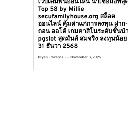
เว็บเดิมพันออนไลน์ น่าเชื่อถือที่สุ
Top 58 by Millie
secufamilyhouse.org สล็อต
ออนไลน์ คุ้มค่าแก่การลงทุน ฝาก-
ถอน ออโต้ เกมคาสิโนระดับชั้นน
pgslot สุดมันส์ สมจริง ลงทุนน้อย
31 ธันวา 2568
Bryan Edwards
November 3, 2025