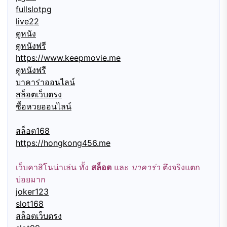
fullslotpg
live22
ดูหนัง
ดูหนังฟรี
https://www.keepmovie.me
ดูหนังฟรี
บาคาร่าออนไลน์
สล็อตเว็บตรง
ซื้อหวยออนไลน์
สล็อต168
https://hongkong456.me
เว็บคาสิโนน่าเล่น ทั้ง
สล็อต
และ
บาคาร่า
ตึงจริงแตก
บ่อยมาก
joker123
slot168
สล็อตเว็บตรง