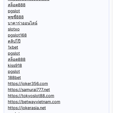
สล็อต888
pgslot
พุซซี่888
บาคาร่าออนไลน์
slotxo
pgslot168
คลิปโป๊
1xbet
pgslot
สล็อต888
kiss918
pgslot
188bet
https://joker356.com
https://samurai777.net
https://tokyoslot88.com
https://betwayvietnam.com
https://jokerasia.net