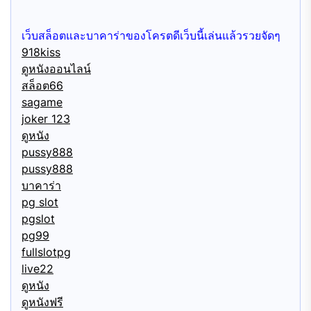
เว็บสล็อตและบาคาร่าของโครตดีเว็บนี้เล่นแล้วรวยจัดๆ
918kiss
ดูหนังออนไลน์
สล็อต66
sagame
joker 123
ดูหนัง
pussy888
pussy888
บาคาร่า
pg slot
pgslot
pg99
fullslotpg
live22
ดูหนัง
ดูหนังฟรี