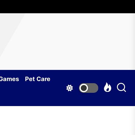
 Games
Pet Care