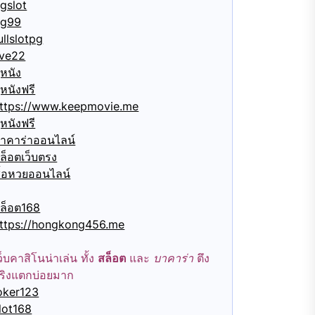
gslot
pg99
ullslotpg
ive22
ูหนัง
ูหนังฟรี
ttps://www.keepmovie.me
ูหนังฟรี
าคาร่าออนไลน์
ล็อตเว็บตรง
ื้อหวยออนไลน์
ล็อต168
ttps://hongkong456.me
ว็บคาสิโนน่าเล่น ทั้ง
สล็อต
และ
บาคาร่า
ตึง
ริงแตกบ่อยมาก
oker123
lot168