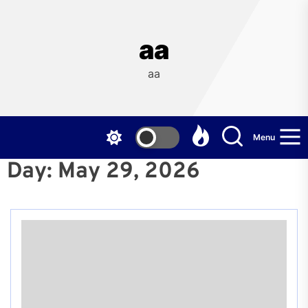
Skip
to
the
aa
content
aa
Menu
Day:
May 29, 2026