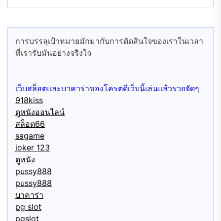
การบรรลุเป้าหมายมักมากับการตัดสินใจของเราในเวลา
ที่เรารับมันอย่างจริงใจ
เว็บสล็อตและบาคาร่าของโครตดีเว็บนี้เล่นแล้วรวยจัดๆ
918kiss
ดูหนังออนไลน์
สล็อต66
sagame
joker 123
ดูหนัง
pussy888
pussy888
บาคาร่า
pg slot
pgslot