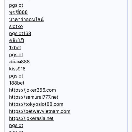
pgslot
พุซซี่888
บาคาร่าออนไลน์
slotxo
pgslot168
คลิปโป๊
1xbet
pgslot
สล็อต888
kiss918
pgslot
188bet
https://joker356.com
https://samurai777.net
https://tokyoslot88.com
https://betwayvietnam.com
https://jokerasia.net
pgslot