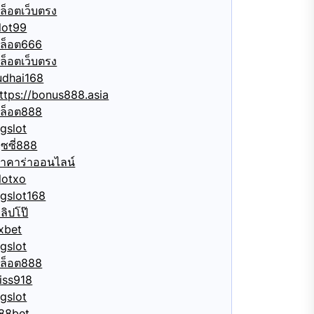
ล็อตเว็บตรง
lot99
ล็อต666
ล็อตเว็บตรง
udhai168
ttps://bonus888.asia
ล็อต888
gslot
ุซซี่888
าคาร่าออนไลน์
lotxo
gslot168
ลิปโป๊
xbet
gslot
ล็อต888
iss918
gslot
88bet