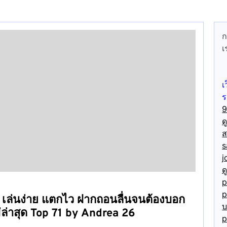
ก
เ
เ
ร
9
ด
ส
j
ด
p
p
ง เล่นง่าย แตกไว ฝากถอนลื่นจนต้องบอก
บ
ม่ล่าสุด Top 71 by Andrea 26
p