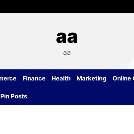
aa
aa
merce
Finance
Health
Marketing
Online
Pin Posts