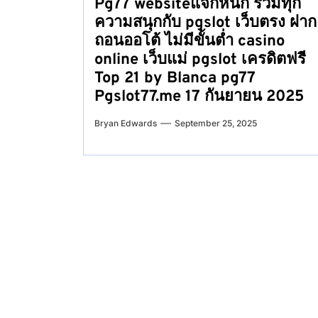
Pg77 websiteแจกหนัก รวมทุก
ความสนุกกับ pgslot เว็บตรง ฝาก
ถอนออโต้ ไม่มีขั้นต่ำ casino
online เว็บแม่ pgslot เครดิตฟรี
Top 21 by Blanca pg77
Pgslot77.me 17 กันยายน 2025
Bryan Edwards
September 25, 2025